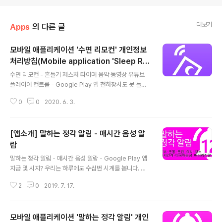
더보기
Apps
의 다른 글
모바일 애플리케이션 '수면 리모컨' 개인정보
처리방침(Mobile application 'Sleep Re
글 내용
mote' privacy policy)
수면 리모컨 - 흔들기 제스처 타이머 음악 동영상 유튜브
플레이어 컨트롤 - Google Play 앱 천하장사도 못 들어
올린다는 눈꺼플... 침대에서 음악을 듣거나 동영상을 보다
0
0
2020. 6. 3.
가 그대로 잠들지 않았나요? 잠도 개운하게 못 자고 배터리
도 얼마 남지 않아서 아침부터 짜증이 납니다. 이제, 편 pla
y.google.com 모바일 애플리케이션 '수면 리모컨' 개인
[앱소개] 말하는 정각 알림 - 매시간 음성 알
정보 처리방침 '수면 리모컨' 모바일 애플리케이션은 개인
정보 보호법 제30조에 따라 정보주체(고객)의 개인정보를
람
글 내용
보호하고 이와 관련한 고충을 신속하고 원활하게 처리할
말하는 정각 알림 - 매시간 음성 알람 - Google Play 앱
수 있도록 하기 위하여 다음과 같이 개인정보 처리지침을
지금 몇 시지? 우리는 하루에도 수십번 시계를 봅니다. 그
수립․공개합니다. 1. 개인정보의 처리목적 ① '수면 리모
리고 스마트폰을 사용하면서 손목시계를 잘 사용하지 않게
컨'은(는) 다음의 목적을 위하여 개인정보를 처리하고 있으
2
0
2019. 7. 17.
되었죠. 그런데 시간만 잠깐 확인하려 해도 무거운 폰을 주
며, 다음의 목..
머니나 가방 속에서 꺼내야 하는 게 너무 불편하지 않으셨
나요? 오래전 피처폰에서 유용하게 사용했던 기능을 앱으
모바일 애플리케이션 '말하는 정각 알림' 개인
로 만들었습니다.. 이제 손을 쓰지 않아도 누구나 편리하게