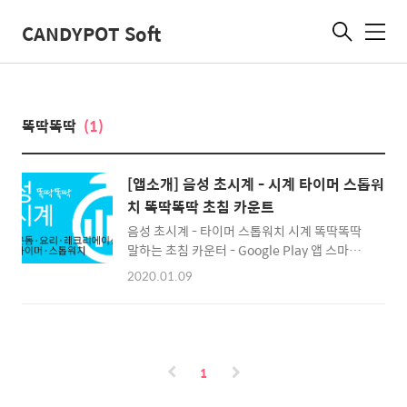
CANDYPOT Soft
메
뉴
똑딱똑딱
(1)
[앱소개] 음성 초시계 - 시계 타이머 스톱워
치 똑딱똑딱 초침 카운트
음성 초시계 - 타이머 스톱워치 시계 똑딱똑딱
말하는 초침 카운터 - Google Play 앱 스마트
폰을 보지 않고 사용할 수 있는 시계, 타이머, 스
2020.01.09
톱워치입니다. 똑딱똑딱 초침 소리와 음성으로
현재 시각이나 남은 타이머, 스톱워치 시간을 말
해줍니다. 다른 작업을 하면서 스마트폰을 만지
지 않고 경과 시간을 알고 싶을 때, 시험, 운동,
요리, 레크리에이션 등 다양한 상황에서 편리하
1
게 활용해 보세요. 싱크 조절로 정확하게 말하는
시계, 타이머, 스톱워치입니다. • 특징 - 초침