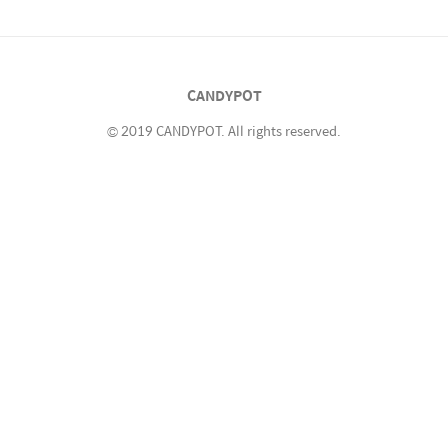
소리와 함께 10초 또는 매초 음성 카운트를 지
원합니다. - 음성 엔진에 play.google.com 화
면을 보지 않고 초침 소리와 음성으로 시계, 타
이머, 스톱워치를 사용해 보세요. 시험, 운동, 요
CANDYPOT
리, 작업, 레크리에이션 등에 ..
© 2019 CANDYPOT. All rights reserved.