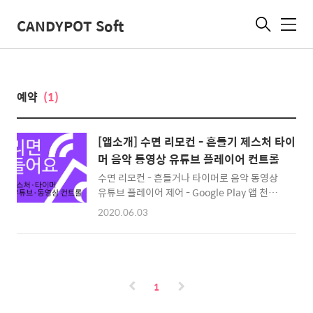
CANDYPOT Soft
메
뉴
예약
(1)
[앱소개] 수면 리모컨 - 흔들기 제스처 타이
머 음악 동영상 유튜브 플레이어 컨트롤
수면 리모컨 - 흔들거나 타이머로 음악 동영상
유튜브 플레이어 제어 - Google Play 앱 천하
장사도 못 들어 올린다는 눈꺼플... 침대에서 음
2020.06.03
악을 듣거나 동영상을 보다가 그대로 잠들지 않
았나요? 잠도 개운하게 못 자고 배터리도 얼마
남지 않아서 아침부터 짜증이 납니다. 이제, 편
play.google.com 흔들기 제스처와 수면 취침
예약 타이머로 음악, 동영상, 유튜브 플레이어
1
제어 (재생 일시 정지 토글, 자동 시작/종료, 소
리 모드 변경) 천하장사도 못 들어 올린다는 눈