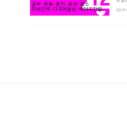
지 않
할 수 
2019.
지? 
하려 해